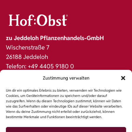
zu Jeddeloh Pflanzenhandels-GmbH
Wischenstraße 7
26188 Jeddeloh
Telefon: +49 4405 9180 0
Fax: +49 4405 9180 60
Zustimmung verwalten
office@jeddeloh.de
Um dir ein optimales Erlebnis zu bieten, verwenden wir Technologien wie
www.jeddeloh.de
Cookies, um Geräteinformationen zu speichern und/oder darauf
zuzugreifen. Wenn du diesen Technologien zustimmst, können wir Daten
DAS SORTIMENT
wie das Surfverhalten oder eindeutige IDs auf dieser Website verarbeiten.
Wenn du deine Zustimmung nicht erteilst oder zurückziehst, können
NACHHALTIGKEIT
bestimmte Merkmale und Funktionen beeinträchtigt werden.
PFLEGETIPPS