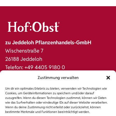
zu Jeddeloh Pflanzenhandels-GmbH
Wischenstraße 7
26188 Jeddeloh
Telefon: +49 4405 9180 0
Fax: +49 4405 9180 60
Zustimmung verwalten
office@jeddeloh.de
Um dir ein optimales Erlebnis zu bieten, verwenden wir Technologien wie
www.jeddeloh.de
Cookies, um Geräteinformationen zu speichern und/oder darauf
zuzugreifen. Wenn du diesen Technologien zustimmst, können wir Daten
DAS SORTIMENT
wie das Surfverhalten oder eindeutige IDs auf dieser Website verarbeiten.
Wenn du deine Zustimmung nicht erteilst oder zurückziehst, können
NACHHALTIGKEIT
bestimmte Merkmale und Funktionen beeinträchtigt werden.