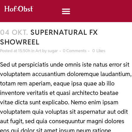
04 OKT.
SUPERNATURAL FX
SHOWREEL
Posted at 15:50h
in
Art
by
sugar
0 Comments
0
Likes
Sed ut perspiciatis unde omnis iste natus error sit
voluptatem accusantium doloremque laudantium,
totam rem aperiam, eaque ipsa quae ab illo
inventore veritatis et quasi architecto beatae
vitae dicta sunt explicabo. Nemo enim ipsam
voluptatem quia voluptas sit aspernatur aut odit
aut fugit, sed quia consequuntur magni dolores
eos qui dolor sit amet ipsum neum ratione